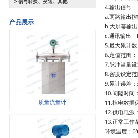
> 信号转换、变送、其他
4.输出信号
a.两路输出控制
产品展示
b.大屏幕输
c.通讯输出：
5.最大累计数：
6.定值范围：1
7.脉冲当量设定
8.密度设定范围：
9.累计误差：
10.间隔时间
质量流量计
11.掉电数据
12.供电电源：
13.正常工作
环境温度：0