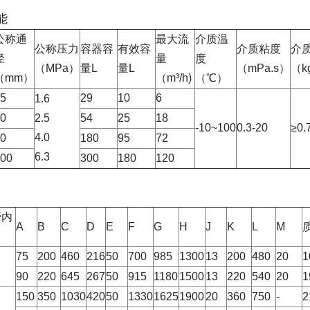
能
公称通
最大流
介质温
公称压力
容器容
有效容
介质粘度
介
径
量
度
（MPa）
量L
量L
（mPa.s）
（k
（mm）
（m³/h)
（℃）
5
29
10
6
1.6
0
2.5
54
25
18
-10~100
0.3-20
≥0.
4.0
0
180
95
72
6.3
00
300
180
120
管内
A
B
C
D
E
F
G
H
J
K
L
M
75
200
460
216
50
700
985
1300
13
200
480
20
1
90
220
645
267
50
915
1180
1500
13
220
540
20
1
150
350
1030
420
50
1330
1625
1900
20
360
750
-
2