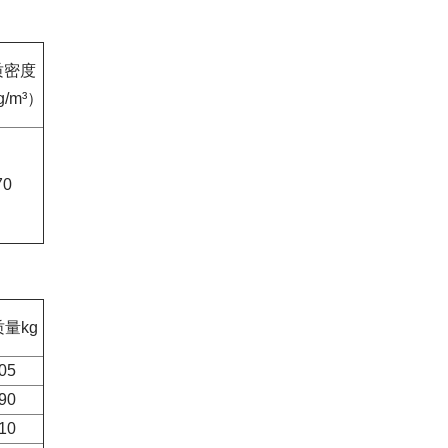
质密度
g/m³）
70
质量kg
05
90
10