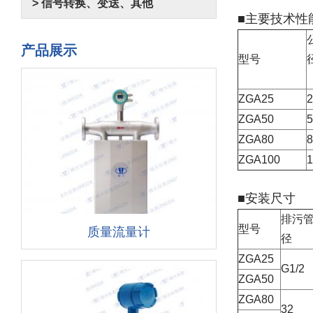
> 信号转换、变送、其他
■主要技术性
产品展示
型号
ZGA25
2
ZGA50
5
ZGA80
8
ZGA100
1
■安装尺寸
排污
型号
质量流量计
径
ZGA25
G1/2
ZGA50
ZGA80
32