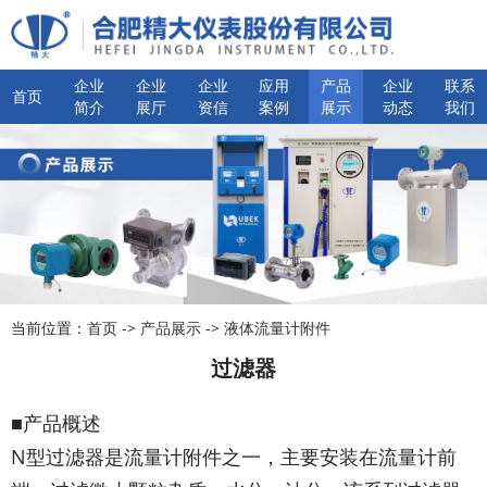
企业
企业
企业
应用
产品
企业
联系
首页
简介
展厅
资信
案例
展示
动态
我们
当前位置：
首页
->
产品展示
->
液体流量计附件
过滤器
■产品概述
N型过滤器是流量计附件之一，主要安装在流量计前